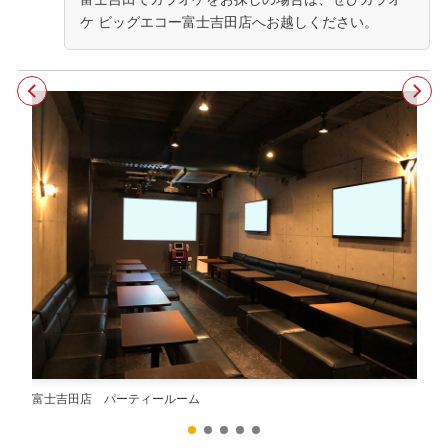
ケ ビッグエコー富士吉田店へお越しください。
富士吉田店 パーティールーム
富士