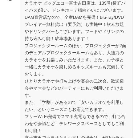
カラオケ ビッグエコー富士吉田店は、139号(横町バ
イパス)沿い、ドンキホーテ様向かいにございます。
DAM直営店なので、全室DAMを完備！Blu-ray/DVD
プレイヤー無料貸出（要予約）も実施中！飲み放題
やドリンクバーもございます。フードやドリンクの
持ち込み可能！駐車場あります！
プロジェクタールームのほか、プロジェクターが2面
のデュアルプロジェクタールームもあり、大迫力の
カラオケをお楽しみいただけます。また、お子様と
一緒にカラオケを楽しめるキッズルームも完備して
おります。
ひとりカラオケや打ち上げや宴会の二次会、歓送迎
会やママ会などのパーティーにもご利用いただけま
す。
また、「学割」があるので「安いカラオケを利用し
たい」というニーズにもお応えできます。
フリーWi-Fi完備でスマホ充電もできるので、打ち合
わせや会議など、テレワークスペースとしてもご利
用可能！
富士吉田でカラオケをお探しの場合は、ぜひカラオ