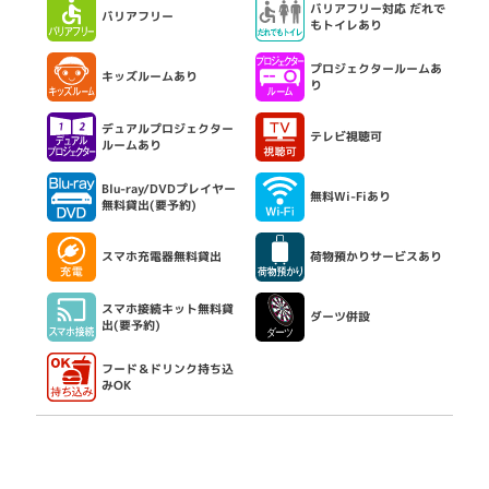
バリアフリー対応 だれで
バリアフリー
もトイレあり
プロジェクタールームあ
キッズルームあり
り
デュアルプロジェクター
テレビ視聴可
ルームあり
Blu-ray/DVDプレイヤー
無料Wi-Fiあり
無料貸出(要予約)
スマホ充電器無料貸出
荷物預かりサービスあり
スマホ接続キット無料貸
ダーツ併設
出(要予約)
フード＆ドリンク持ち込
みOK