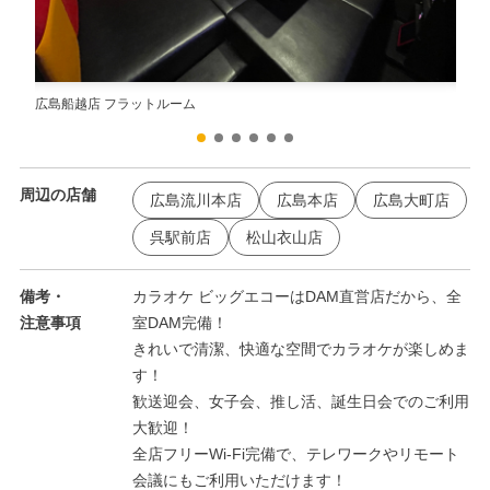
広島船越店 フラットルーム
広島
周辺の店舗
広島流川本店
広島本店
広島大町店
呉駅前店
松山衣山店
備考・
カラオケ ビッグエコーはDAM直営店だから、全
注意事項
室DAM完備！
きれいで清潔、快適な空間でカラオケが楽しめま
す！
歓送迎会、女子会、推し活、誕生日会でのご利用
大歓迎！
全店フリーWi-Fi完備で、テレワークやリモート
会議にもご利用いただけます！