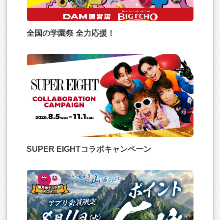
全国の学園祭 全力応援！
SUPER EIGHTコラボキャンペーン