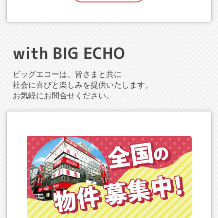
with BIG ECHO
ビッグエコーは、皆さまと共に
社会に喜びと楽しみを提供いたします。
お気軽にお問合せください。