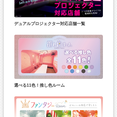
デュアルプロジェクター対応店舗一覧
選べる11色！推し色ルーム