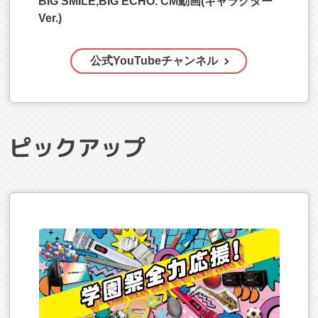
BIG SMILE,BIG ECHO. CM動画(キャラクター
Ver.)
公式YouTubeチャンネル
ピックアップ