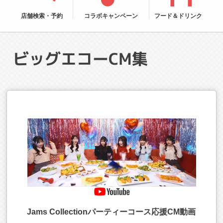
店舗検索・予約
コラボキャンペーン
フード＆ドリンク
ビッグエコーCM集
Jams Collectionパーティーコース応援CM動画