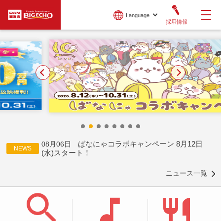
Language
採用情報
ばなにゃコラボキャンペーン 8月12日
08月06日
NEWS
(水)スタート！
ニュース一覧