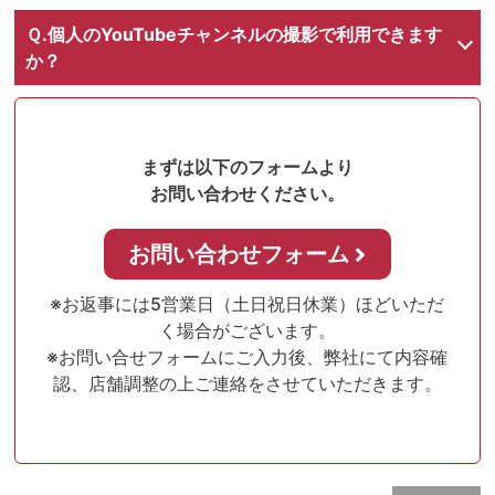
かせる内容の場合は、ご協力はできかねる場合がございま
ご費用に関しましては、ご利用になる店舗・ご利用時間・
ご希望内容を拝見させていただき、弊社より折り返しご連
お問い合わせフォーム
Ｑ.個人のYouTubeチャンネルの撮影で利用できます
す。
ルームの使用かフロア全体の利用かなどによって変動いた
絡をさせていただきます。
か？
しますので、お手数ではございますが、以下のお問い合わ
せフォームより一度お問い合わせをお願いいたします。
個人のYouTubeチャンネルの撮影ではご利用いただけませ
ん。
ご希望に添えず大変申し訳ございませんが、何卒ご理解、
まずは以下のフォームより
ご了承のほどよろしくお願い申し上げます。
お問い合わせください。
お問い合わせフォーム
※お返事には5営業日（土日祝日休業）ほどいただ
く場合がございます。
※お問い合せフォームにご入力後、弊社にて内容確
認、店舗調整の上ご連絡をさせていただきます。