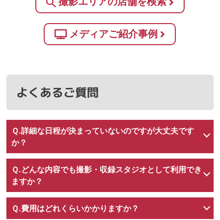
撮影エリアの店舗を検索
メディアご紹介事例
よくあるご質問
Ｑ.詳細な日程が決まっていないのですが大丈夫です
か？
はい、お問い合わせ時点で詳細な日程が決まっていない場
以下のお問い合わせフォームよりご連絡をお願いいたしま
お問い合わせフォーム
Ｑ.どんな内容でも撮影・収録スタジオとして利用でき
合でも、問題ございません。
す。
ますか？
作品や番組内容が、暴力、性的描写、反社会的、未成年の
以下のお問い合わせフォームに詳細な内容をご入力の上、
お問い合わせフォーム
Ｑ.費用はどれくらいかかりますか？
飲酒・喫煙シーンなど、カラオケにマイナスイメージを抱
お問い合わせをお願いいたします。