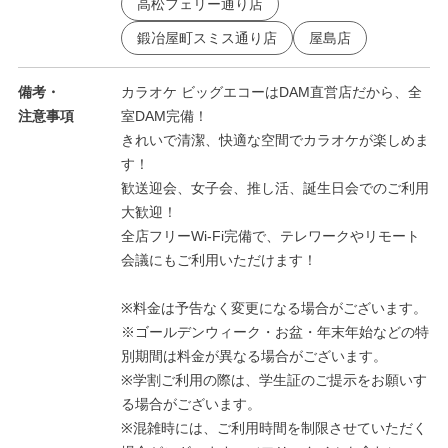
高松フェリー通り店
鍛冶屋町スミス通り店
屋島店
備考・
カラオケ ビッグエコーはDAM直営店だから、全
注意事項
室DAM完備！
きれいで清潔、快適な空間でカラオケが楽しめま
す！
歓送迎会、女子会、推し活、誕生日会でのご利用
大歓迎！
全店フリーWi-Fi完備で、テレワークやリモート
会議にもご利用いただけます！
※料金は予告なく変更になる場合がございます。
※ゴールデンウィーク・お盆・年末年始などの特
別期間は料金が異なる場合がございます。
※学割ご利用の際は、学生証のご提示をお願いす
る場合がございます。
※混雑時には、ご利用時間を制限させていただく