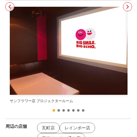
サンフラワー店 プロジェクタールーム
サン
周辺の店舗
瓦町店
レインボー店