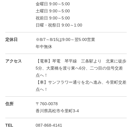
金曜日 9:00～5:00
土曜日 9:00～5:00
祝前日 9:00～5:00
日曜・祝祭日 9:00～1:00
定休日
※8/7～8/15は9:00～翌5:00営業
年中無休
アクセス
【電車】琴電 琴平線 三条駅より 北東に徒歩
5分、大栗橋を渡り東へ6分、二つ目の信号交差
点へ！
【車】サンフラワー通りを北へ進み、今里町交差
点へ！
住所
〒760-0078
香川県高松市今里町3-4
TEL
087-868-4141