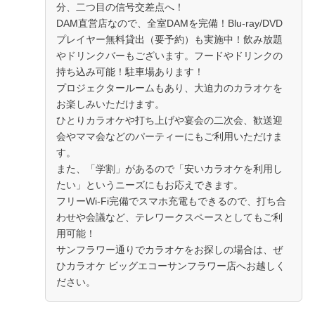
分、二つ目の信号交差点へ！
DAM直営店なので、全室DAMを完備！Blu-ray/DVD
プレイヤー無料貸出（要予約）も実施中！飲み放題
やドリンクバーもございます。フードやドリンクの
持ち込み可能！駐車場あります！
プロジェクタールームもあり、大迫力のカラオケを
お楽しみいただけます。
ひとりカラオケや打ち上げや宴会の二次会、歓送迎
会やママ会などのパーティーにもご利用いただけま
す。
また、「学割」があるので「安いカラオケを利用し
たい」というニーズにもお応えできます。
フリーWi-Fi完備でスマホ充電もできるので、打ち合
わせや会議など、テレワークスペースとしてもご利
用可能！
サンフラワー通りでカラオケをお探しの場合は、ぜ
ひカラオケ ビッグエコーサンフラワー店へお越しく
ださい。