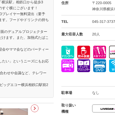
「横浜駅」相鉄口から徒歩3
住所
〒220-0005
のすぐ横にございます！
神奈川県横浜市
/DVDプレイヤー無料貸出（要予
ます。フードやドリンクの持ち
TEL
045-317-373
2面のデュアルプロジェクター
最大収容人数
20人
だけます。また、加熱式たばこ
迎会やママ会などのパーティー
したい」というニーズにもお応
ち合わせや会議など、テレワー
ビッグエコー横浜相鉄口駅前2
駐車場
なし
取り扱い
機種