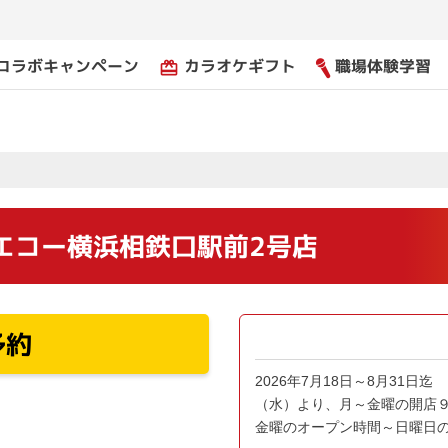
コラボキャンペーン
カラオケギフト
職場体験学習
card_giftcard
エコー横浜相鉄口駅前2号店
予約
2026年7月18日～8月31日
（水）より、月～金曜の開店９時
金曜のオープン時間～日曜日