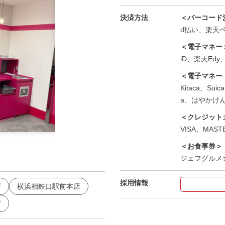
決済方法
＜バーコード
d払い、楽天ペイ
＜電子マネー
iD、楽天Edy、
＜電子マネー
Kitaca、Su
a、はやかけ
＜クレジット
VISA、MASTE
横浜相鉄口駅前2号店 デュアルプロジェクタールーム
＜お食事券＞
ジェフグルメ
採用情報
店
横浜相鉄口駅前本店
店