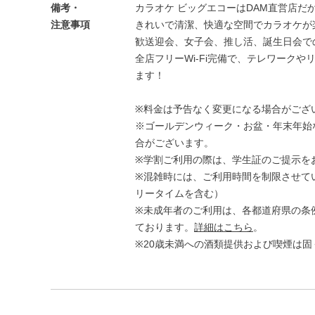
備考・
カラオケ ビッグエコーはDAM直営店だ
注意事項
きれいで清潔、快適な空間でカラオケが
歓送迎会、女子会、推し活、誕生日会で
全店フリーWi-Fi完備で、テレワーク
ます！
※料金は予告なく変更になる場合がござ
※ゴールデンウィーク・お盆・年末年始
合がございます。
※学割ご利用の際は、学生証のご提示を
※混雑時には、ご利用時間を制限させて
リータイムを含む）
※未成年者のご利用は、各都道府県の条
ております。
詳細はこちら
。
※20歳未満への酒類提供および喫煙は