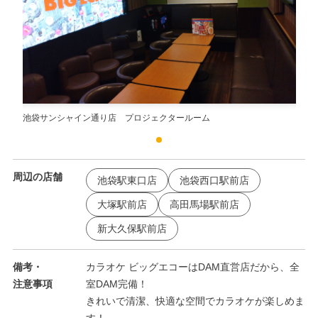
池袋サンシャイン通り店 プロジェクタールーム
池袋
周辺の店舗
池袋駅東口店
池袋西口駅前店
大塚駅前店
高田馬場駅前店
新大久保駅前店
備考・
カラオケ ビッグエコーはDAM直営店だから、全
注意事項
室DAM完備！
きれいで清潔、快適な空間でカラオケが楽しめま