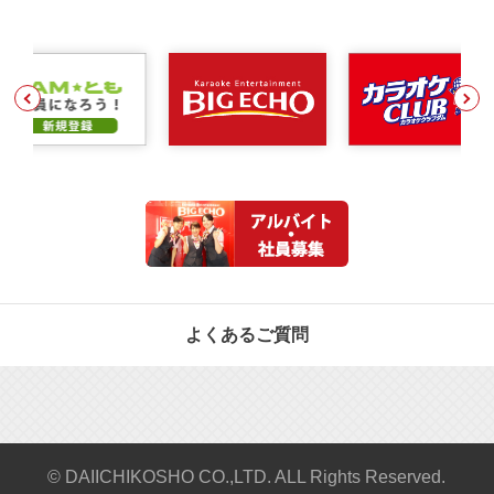
よくあるご質問
© DAIICHIKOSHO CO.,LTD. ALL Rights Reserved.