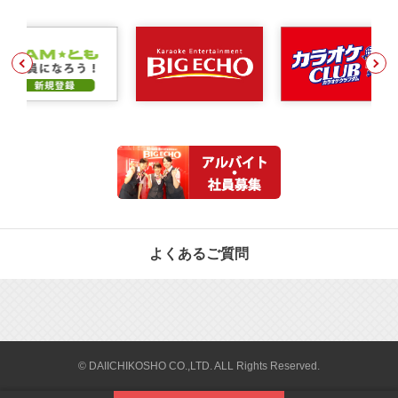
よくあるご質問
© DAIICHIKOSHO CO.,LTD. ALL Rights Reserved.