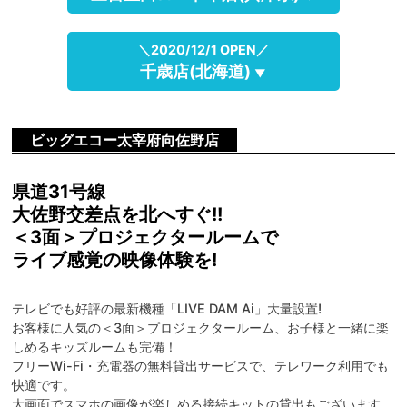
＼2020/12/1 OPEN／
千歳店(北海道)
▼
ビッグエコー太宰府向佐野店
県道31号線
大佐野交差点を北へすぐ!!
＜3面＞プロジェクタールームで
ライブ感覚の映像体験を!
テレビでも好評の最新機種「LIVE DAM Ai」大量設置!
お客様に人気の＜3面＞プロジェクタールーム、お子様と一緒に楽
しめるキッズルームも完備！
フリーWi-Fi・充電器の無料貸出サービスで、テレワーク利用でも
快適です。
大画面でスマホの画像が楽しめる接続キットの貸出もございます。