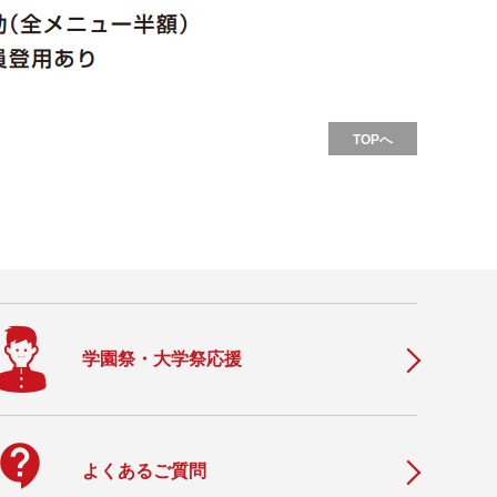
TOPへ
学園祭・大学祭応援
ontact_support
よくあるご質問