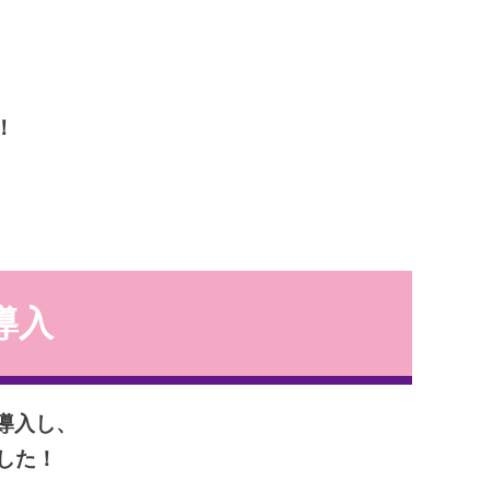
！
量導入
量導入し、
した！