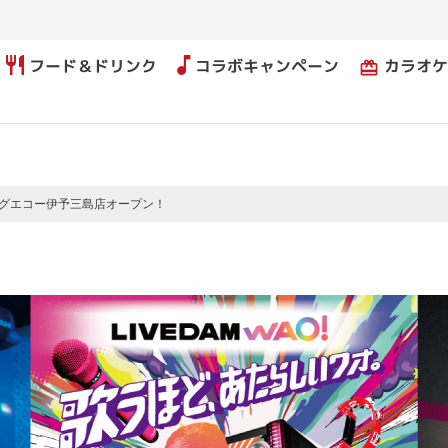
フード＆ドリンク
コラボキャンペーン
カラオケ
card_giftcard
3 ビッグエコー伊予三島店オープン！