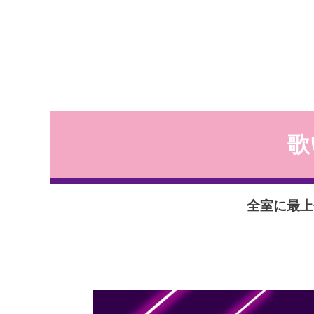
歌
全室に最上位