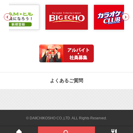
よくあるご質問
© DAIICHIKOSHO CO.,LTD. ALL Rights Reserved.