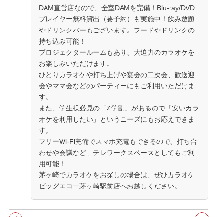
DAM直営店なので、全室DAMを完備！Blu-ray/DVD
プレイヤー無料貸出（要予約）も実施中！飲み放題
やドリンクバーもございます。フードやドリンクの
持ち込み可能！
プロジェクタールームもあり、大迫力のカラオケを
お楽しみいただけます。
ひとりカラオケや打ち上げや宴会の二次会、歓送迎
会やママ会などのパーティーにもご利用いただけま
す。
また、学生様必見の「Z学割」があるので「安いカラ
オケを利用したい」というニーズにもお応えできま
す。
フリーWi-Fi完備でスマホ充電もできるので、打ち合
わせや会議など、テレワークスペースとしてもご利
用可能！
茅ヶ崎でカラオケをお探しの場合は、ぜひカラオケ
ビッグエコー茅ヶ崎駅前店へお越しください。