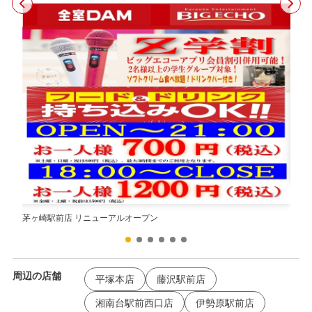
茅ヶ
茅ヶ崎駅前店 リニューアルオープン
周辺の店舗
平塚本店
藤沢駅前店
湘南台駅前西口店
伊勢原駅前店