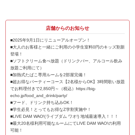
店舗からのお知らせ
■2025年9月1日にリニューアルオープン！
■大人のお客様と一緒にご利用の小学生室料0円のキッズ割新
登場！
■ソフトクリーム食べ放題（ドリンクバー、アルコール飲み
放題ご利用にて）
■加熱式たばこ専用ルームを2部屋完備！
■超お得なパーティーコース【2名様からOK】3時間歌い放題
でお料理付きで2,850円～（税込）https://big-
echo.jp/food_and_drink/party/
■フード、ドリンク持ち込みOK！
■学生必見！とってもお得なZ学割実施中！
■LIVE DAM WAO!(ライブダム ワオ!) 地域最速導入！！！
■最大20名様利用可能なルームにてLIVE DAM WAO!の利用
可能！