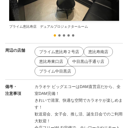
プライム恵比寿店 デュアルプロジェクタールーム
プラ
周辺の店舗
プライム恵比寿２号店
恵比寿南店
恵比寿東口店
中目黒山手通り店
プライム中目黒店
備考・
カラオケ ビッグエコーはDAM直営店だから、全
注意事項
室DAM完備！
きれいで清潔、快適な空間でカラオケが楽しめま
す！
歓送迎会、女子会、推し活、誕生日会でのご利用
大歓迎！
全店フリーWi-Fi完備で、テレワークやリモート