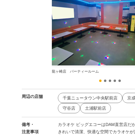
龍ヶ崎店 パーティールーム
周辺の店舗
千葉ニュータウン中央駅前店
京
守谷店
土浦駅前店
備考・
カラオケ ビッグエコーはDAM直営店だ
注意事項
きれいで清潔、快適な空間でカラオケが