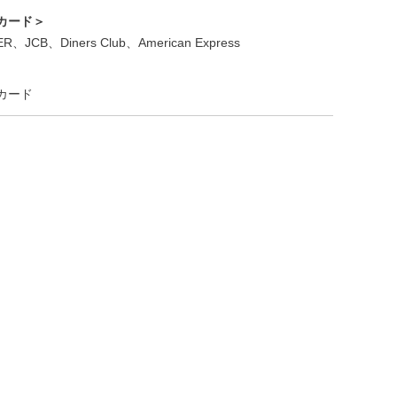
カード＞
R、JCB、Diners Club、American Express
カード
龍ヶ崎店 ルーム
龍