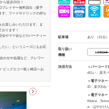
から徒歩20分！
/DVDプレイヤー無料貸出（要予
ます。フードやドリンクの持ち
をお楽しみいただけます。ま
ております！
迎会やママ会などのパーティー
駐車場
あり （31台
したい」というニーズにもお応
取り扱い
機種
ち合わせや会議など、テレワー
決済方法
＜バーコード
ケ ビッグエコー龍ヶ崎店へお
d払い、楽天ペイ
＜電子マネー
iD、楽天Edy
＜電子マネー
Kitaca、Su
a、はやかけ