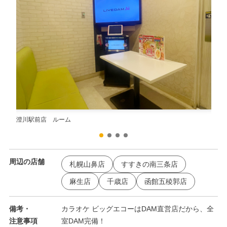
澄川駅前店 ルーム
澄川
周辺の店舗
札幌山鼻店
すすきの南三条店
麻生店
千歳店
函館五稜郭店
備考・
カラオケ ビッグエコーはDAM直営店だから、全
注意事項
室DAM完備！