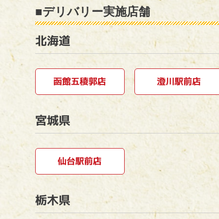
■デリバリー実施店舗
北海道
函館五稜郭店
澄川駅前店
宮城県
仙台駅前店
栃木県