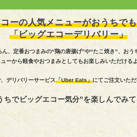
エコーの人気メニューが
おうちでも
「ビッグエコーデリバリー」
ろん、定番おつまみの“鶏の唐揚げ”や“たこ焼き”、お
ニューから軽食やおつまみとしてもお楽しみいただける
で、
デリバリーサービス
「Uber Eats」
にてご注文
いただ
うちでビッグエコー気分”を
楽しんでみて