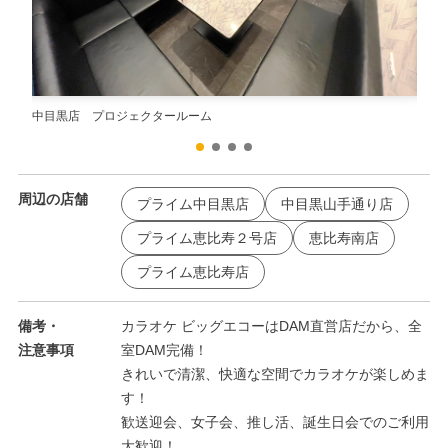
中目黒店 プロジェクタールーム
中目
周辺の店舗
プライム中目黒店
中目黒山手通り店
プライム恵比寿２号店
恵比寿南店
プライム恵比寿店
備考・
カラオケ ビッグエコーはDAM直営店だから、全
注意事項
室DAM完備！
きれいで清潔、快適な空間でカラオケが楽しめま
す！
歓送迎会、女子会、推し活、誕生日会でのご利用
大歓迎！