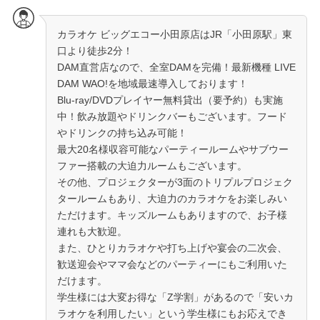
カラオケ ビッグエコー小田原店はJR「小田原駅」東
口より徒歩2分！
DAM直営店なので、全室DAMを完備！最新機種 LIVE
DAM WAO!を地域最速導入しております！
Blu-ray/DVDプレイヤー無料貸出（要予約）も実施
中！飲み放題やドリンクバーもございます。フード
やドリンクの持ち込み可能！
最大20名様収容可能なパーティールームやサブウー
ファー搭載の大迫力ルームもございます。
その他、プロジェクターが3面のトリプルプロジェク
タールームもあり、大迫力のカラオケをお楽しみい
ただけます。キッズルームもありますので、お子様
連れも大歓迎。
また、ひとりカラオケや打ち上げや宴会の二次会、
歓送迎会やママ会などのパーティーにもご利用いた
だけます。
学生様には大変お得な「Z学割」があるので「安いカ
ラオケを利用したい」という学生様にもお応えでき