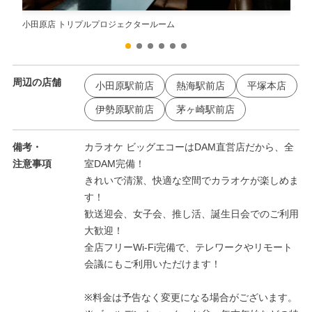
小田原店 トリプルプロジェクタールーム
小田
周辺の店舗
小田原駅前店
熱海駅前店
平塚本店
伊勢原駅前店
茅ヶ崎駅前店
備考・
カラオケ ビッグエコーはDAM直営店だから、全
注意事項
室DAM完備！
きれいで清潔、快適な空間でカラオケが楽しめま
す！
歓送迎会、女子会、推し活、誕生日会でのご利用
大歓迎！
全店フリーWi-Fi完備で、テレワークやリモート
会議にもご利用いただけます！
※料金は予告なく変更になる場合がございます。