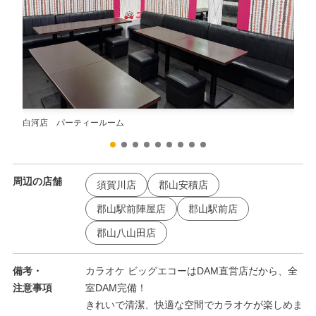
白河店 パーティールーム
白河
周辺の店舗
須賀川店
郡山安積店
郡山駅前陣屋店
郡山駅前店
郡山八山田店
備考・
カラオケ ビッグエコーはDAM直営店だから、全
注意事項
室DAM完備！
きれいで清潔、快適な空間でカラオケが楽しめま