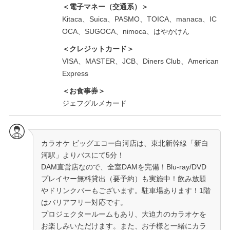
＜電子マネー（交通系）＞
Kitaca、Suica、PASMO、TOICA、manaca、IC
OCA、SUGOCA、nimoca、はやかけん
＜クレジットカード＞
VISA、MASTER、JCB、Diners Club、American
Express
＜お食事券＞
ジェフグルメカード
カラオケ ビッグエコー白河店は、東北新幹線「新白
河駅」よりバスにて5分！
DAM直営店なので、全室DAMを完備！Blu-ray/DVD
プレイヤー無料貸出（要予約）も実施中！飲み放題
やドリンクバーもございます。駐車場あります！1階
はバリアフリー対応です。
プロジェクタールームもあり、大迫力のカラオケを
お楽しみいただけます。また、お子様と一緒にカラ