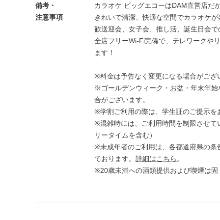
備考・
カラオケ ビッグエコーはDAM直営店だ
注意事項
きれいで清潔、快適な空間でカラオケが
歓送迎会、女子会、推し活、誕生日会で
全店フリーWi-Fi完備で、テレワーク
ます！
※料金は予告なく変更になる場合がござ
※ゴールデンウィーク・お盆・年末年始
合がございます。
※学割ご利用の際は、学生証のご提示を
※混雑時には、ご利用時間を制限させて
リータイムを含む）
※未成年者のご利用は、各都道府県の条
ております。
詳細はこちら
。
※20歳未満への酒類提供および喫煙は