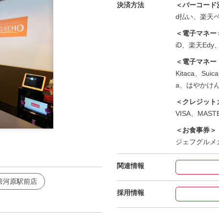
決済方法
＜バーコード
d払い、楽天ペイ
＜電子マネー
iD、楽天Edy、
＜電子マネー
Kitaca、Su
a、はやかけ
＜クレジット
VISA、MASTE
＜お食事券＞
立川南口駅前店 コンセプトルーム
ジェフグルメ
関連情報
倍河原駅前店
採用情報