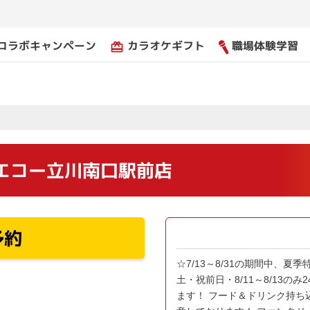
コラボキャンペーン
カラオケギフト
職場体験学習
card_giftcard
エコー立川南口駅前店
予約
☆7/13～8/31の期間中、
土・祝前日・8/11～8/13のみ
ます！ フード＆ドリンク持ち