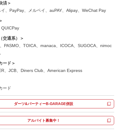
決済＞
、PayPay、メルペイ、auPAY、Alipay、WeChat Pay
＞
QUICPay
（交通系）＞
ica、PASMO、TOICA、manaca、ICOCA、SUGOCA、nimoc
ん
カード＞
R、JCB、Diners Club、American Express
立川南口駅前店 コンセプトルーム
立
カード
ダーツ&パーティーB-GARAGE併設
アルバイト募集中！