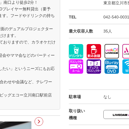
」南口より徒歩2分！
東京都立川市柴
/DVDプレイヤー無料貸出（要予
ます。フードやドリンクの持ち
TEL
042-540-003
2面のデュアルプロジェクター
最大収容人数
35人
だけます。
しておりますので、カラオケだけ
迎会やママ会などのパーティー
したい」というニーズにもお応
ち合わせや会議など、テレワー
 ビッグエコー立川南口駅前店
駐車場
なし
取り扱い
機種