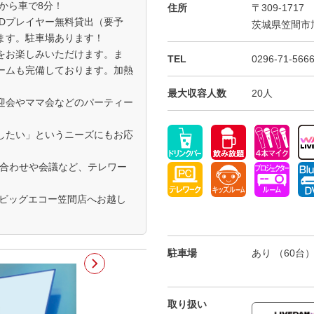
から車で8分！
住所
〒309-1717
/DVDプレイヤー無料貸出（要予
茨城県笠間市旭
ます。駐車場あります！
をお楽しみいただけます。ま
TEL
0296-71-566
ームも完備しております。加熱
最大収容人数
20人
迎会やママ会などのパーティー
したい」というニーズにもお応
ち合わせや会議など、テレワー
 ビッグエコー笠間店へお越し
駐車場
あり （60台
取り扱い