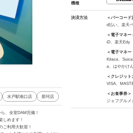
機種
決済方法
＜バーコード
d払い、楽天ペイ
＜電子マネー
iD、楽天Edy
＜電子マネー
Kitaca、Su
a、はやかけ
笠間店 掘りごたつルーム
＜クレジット
VISA、MASTE
＜お食事券＞
水戸駅南口店
那珂店
ジェフグルメ
から、全室DAM完備！
楽しめます！
のご利用大歓迎！