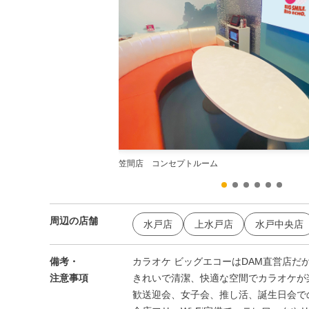
笠間店 コンセプトルーム
周辺の店舗
水戸店
上水戸店
水戸中央店
備考・
カラオケ ビッグエコーはDAM直営店だ
注意事項
きれいで清潔、快適な空間でカラオケが
歓送迎会、女子会、推し活、誕生日会で