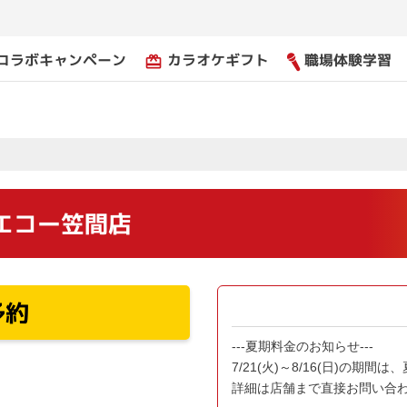
コラボキャンペーン
カラオケギフト
職場体験学習
card_giftcard
エコー笠間店
予約
---夏期料金のお知らせ---
7/21(火)～8/16(日)の期
詳細は店舗まで直接お問い合