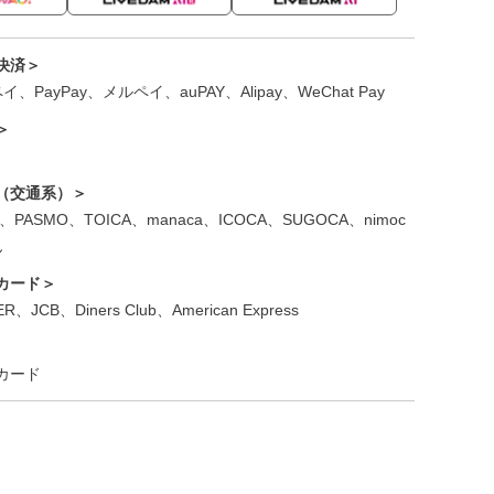
決済＞
、PayPay、メルペイ、auPAY、Alipay、WeChat Pay
＞
（交通系）＞
ica、PASMO、TOICA、manaca、ICOCA、SUGOCA、nimoc
ん
笠間店 パーティールーム
笠
カード＞
R、JCB、Diners Club、American Express
カード