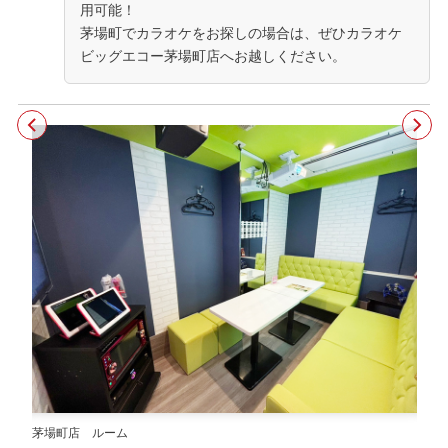
用可能！
茅場町でカラオケをお探しの場合は、ぜひカラオケ
ビッグエコー茅場町店へお越しください。
茅場町店 ルーム
茅場