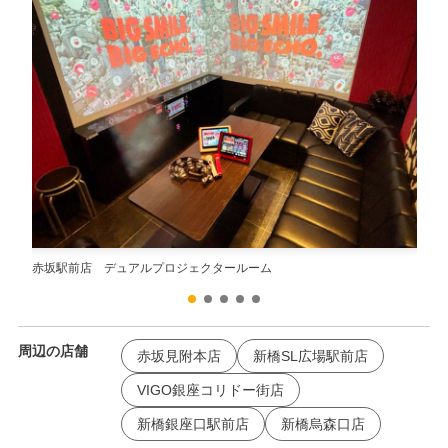
赤坂駅前店 デュアルプロジェクタールーム
赤坂
周辺の店舗
赤坂見附本店
新橋SL広場駅前店
VIGO銀座コリドー街店
新橋銀座口駅前店
新橋烏森口店