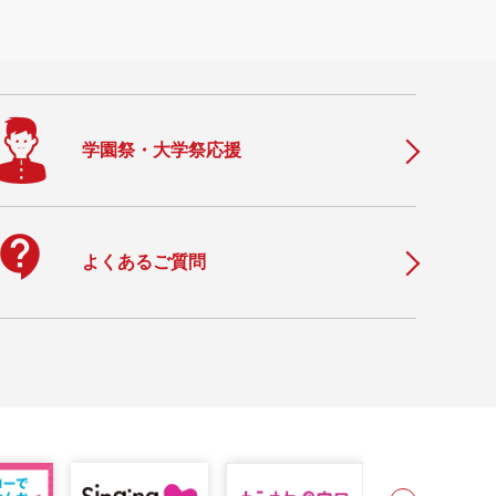
学園祭・大学祭応援
ontact_support
よくあるご質問